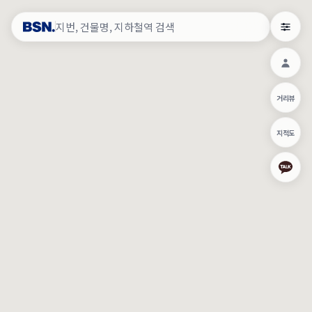
약
×
로그인
×
건물주 & 작업내역
×
관
건물주 정보
네이버로 로그인/가입
거리뷰
주의사항
카카오로 로그인/가입
•
건물주 정보보기 시 이름, 날짜, IP 주소 등 세부적인 조회정보가 서버
지적도
에 기록됩니다.
Apple로 로그인/가입
•
매물 정보는 당사의 주요 영업정보로서 정보유출 등 부정한 사용 시
부정경쟁방지 및 영업비밀보호에 관한 법률에 의거하여 민형사상 책
임이 발생할 수 있으며 조회정보는 수사당국에 증거로 제출 될 수 있
로그인
습니다.
건물주 정보보기
이용약관
개인정보처리방침
위치기반서비스이용약관
작업내역