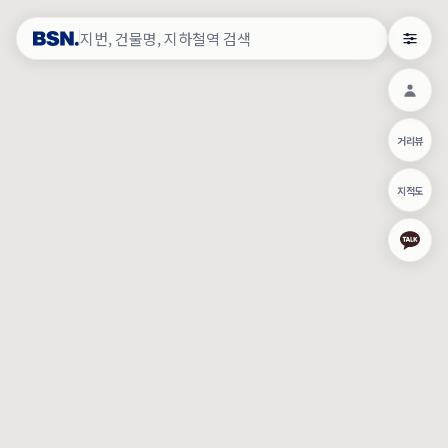
약
×
로그인
×
건물주 & 작업내역
×
관
건물주 정보
네이버로 로그인/가입
거리뷰
주의사항
카카오로 로그인/가입
•
건물주 정보보기 시 이름, 날짜, IP 주소 등 세부적인 조회정보가 서버
지적도
에 기록됩니다.
Apple로 로그인/가입
•
매물 정보는 당사의 주요 영업정보로서 정보유출 등 부정한 사용 시
부정경쟁방지 및 영업비밀보호에 관한 법률에 의거하여 민형사상 책
임이 발생할 수 있으며 조회정보는 수사당국에 증거로 제출 될 수 있
로그인
습니다.
건물주 정보보기
이용약관
개인정보처리방침
위치기반서비스이용약관
작업내역