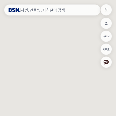
약
×
로그인
×
건물주 & 작업내역
×
관
건물주 정보
네이버로 로그인/가입
거리뷰
주의사항
카카오로 로그인/가입
•
건물주 정보보기 시 이름, 날짜, IP 주소 등 세부적인 조회정보가 서버
지적도
에 기록됩니다.
Apple로 로그인/가입
•
매물 정보는 당사의 주요 영업정보로서 정보유출 등 부정한 사용 시
부정경쟁방지 및 영업비밀보호에 관한 법률에 의거하여 민형사상 책
임이 발생할 수 있으며 조회정보는 수사당국에 증거로 제출 될 수 있
로그인
습니다.
건물주 정보보기
이용약관
개인정보처리방침
위치기반서비스이용약관
작업내역