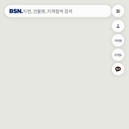
약
×
로그인
×
건물주 & 작업내역
×
관
건물주 정보
네이버로 로그인/가입
거리뷰
주의사항
카카오로 로그인/가입
•
건물주 정보보기 시 이름, 날짜, IP 주소 등 세부적인 조회정보가 서버
지적도
에 기록됩니다.
Apple로 로그인/가입
•
매물 정보는 당사의 주요 영업정보로서 정보유출 등 부정한 사용 시
부정경쟁방지 및 영업비밀보호에 관한 법률에 의거하여 민형사상 책
임이 발생할 수 있으며 조회정보는 수사당국에 증거로 제출 될 수 있
로그인
습니다.
건물주 정보보기
이용약관
개인정보처리방침
위치기반서비스이용약관
작업내역