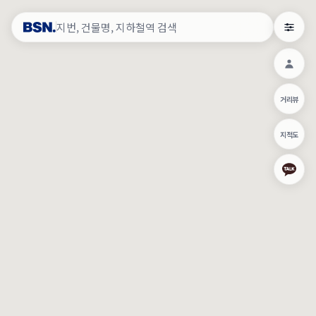
약
×
로그인
×
건물주 & 작업내역
×
관
건물주 정보
네이버로 로그인/가입
거리뷰
주의사항
카카오로 로그인/가입
•
건물주 정보보기 시 이름, 날짜, IP 주소 등 세부적인 조회정보가 서버
지적도
에 기록됩니다.
Apple로 로그인/가입
•
매물 정보는 당사의 주요 영업정보로서 정보유출 등 부정한 사용 시
부정경쟁방지 및 영업비밀보호에 관한 법률에 의거하여 민형사상 책
임이 발생할 수 있으며 조회정보는 수사당국에 증거로 제출 될 수 있
로그인
습니다.
건물주 정보보기
이용약관
개인정보처리방침
위치기반서비스이용약관
작업내역