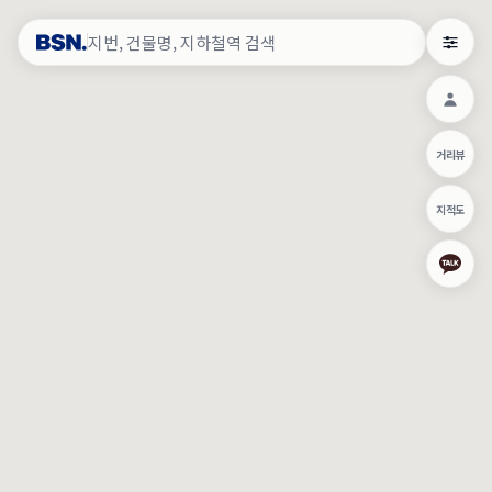
약
×
로그인
×
건물주 & 작업내역
×
관
건물주 정보
네이버로 로그인/가입
거리뷰
주의사항
카카오로 로그인/가입
•
건물주 정보보기 시 이름, 날짜, IP 주소 등 세부적인 조회정보가 서버
지적도
에 기록됩니다.
Apple로 로그인/가입
•
매물 정보는 당사의 주요 영업정보로서 정보유출 등 부정한 사용 시
부정경쟁방지 및 영업비밀보호에 관한 법률에 의거하여 민형사상 책
임이 발생할 수 있으며 조회정보는 수사당국에 증거로 제출 될 수 있
로그인
습니다.
건물주 정보보기
이용약관
개인정보처리방침
위치기반서비스이용약관
작업내역