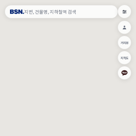
약
×
로그인
×
건물주 & 작업내역
×
관
건물주 정보
네이버로 로그인/가입
거리뷰
주의사항
카카오로 로그인/가입
•
건물주 정보보기 시 이름, 날짜, IP 주소 등 세부적인 조회정보가 서버
지적도
에 기록됩니다.
Apple로 로그인/가입
•
매물 정보는 당사의 주요 영업정보로서 정보유출 등 부정한 사용 시
부정경쟁방지 및 영업비밀보호에 관한 법률에 의거하여 민형사상 책
임이 발생할 수 있으며 조회정보는 수사당국에 증거로 제출 될 수 있
로그인
습니다.
건물주 정보보기
이용약관
개인정보처리방침
위치기반서비스이용약관
작업내역