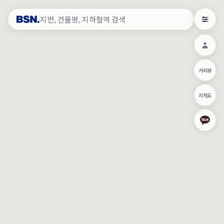
약
×
로그인
×
건물주 & 작업내역
×
관
건물주 정보
네이버로 로그인/가입
거리뷰
주의사항
카카오로 로그인/가입
•
건물주 정보보기 시 이름, 날짜, IP 주소 등 세부적인 조회정보가 서버
지적도
에 기록됩니다.
Apple로 로그인/가입
•
매물 정보는 당사의 주요 영업정보로서 정보유출 등 부정한 사용 시
부정경쟁방지 및 영업비밀보호에 관한 법률에 의거하여 민형사상 책
임이 발생할 수 있으며 조회정보는 수사당국에 증거로 제출 될 수 있
로그인
습니다.
건물주 정보보기
이용약관
개인정보처리방침
위치기반서비스이용약관
작업내역