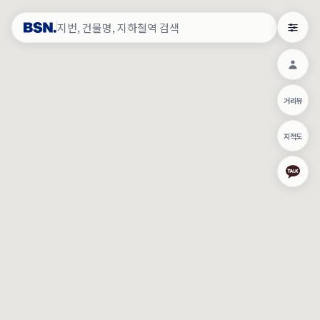
약
×
로그인
×
건물주 & 작업내역
×
관
건물주 정보
네이버로 로그인/가입
거리뷰
주의사항
카카오로 로그인/가입
•
건물주 정보보기 시 이름, 날짜, IP 주소 등 세부적인 조회정보가 서버
지적도
에 기록됩니다.
Apple로 로그인/가입
•
매물 정보는 당사의 주요 영업정보로서 정보유출 등 부정한 사용 시
부정경쟁방지 및 영업비밀보호에 관한 법률에 의거하여 민형사상 책
임이 발생할 수 있으며 조회정보는 수사당국에 증거로 제출 될 수 있
로그인
습니다.
건물주 정보보기
이용약관
개인정보처리방침
위치기반서비스이용약관
작업내역