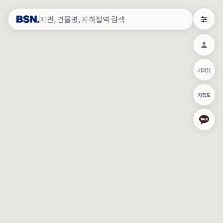
약
×
로그인
×
건물주 & 작업내역
×
관
건물주 정보
네이버로 로그인/가입
거리뷰
주의사항
카카오로 로그인/가입
•
건물주 정보보기 시 이름, 날짜, IP 주소 등 세부적인 조회정보가 서버
지적도
에 기록됩니다.
Apple로 로그인/가입
•
매물 정보는 당사의 주요 영업정보로서 정보유출 등 부정한 사용 시
부정경쟁방지 및 영업비밀보호에 관한 법률에 의거하여 민형사상 책
임이 발생할 수 있으며 조회정보는 수사당국에 증거로 제출 될 수 있
로그인
습니다.
건물주 정보보기
이용약관
개인정보처리방침
위치기반서비스이용약관
작업내역