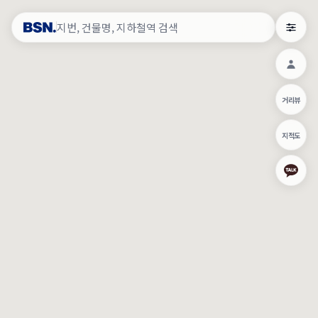
약
×
로그인
×
건물주 & 작업내역
×
관
건물주 정보
네이버로 로그인/가입
거리뷰
주의사항
카카오로 로그인/가입
•
건물주 정보보기 시 이름, 날짜, IP 주소 등 세부적인 조회정보가 서버
지적도
에 기록됩니다.
Apple로 로그인/가입
•
매물 정보는 당사의 주요 영업정보로서 정보유출 등 부정한 사용 시
부정경쟁방지 및 영업비밀보호에 관한 법률에 의거하여 민형사상 책
임이 발생할 수 있으며 조회정보는 수사당국에 증거로 제출 될 수 있
로그인
습니다.
건물주 정보보기
이용약관
개인정보처리방침
위치기반서비스이용약관
작업내역