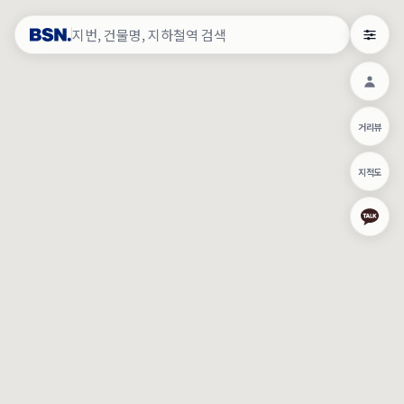
약
×
로그인
×
건물주 & 작업내역
×
관
건물주 정보
네이버로 로그인/가입
거리뷰
주의사항
카카오로 로그인/가입
•
건물주 정보보기 시 이름, 날짜, IP 주소 등 세부적인 조회정보가 서버
지적도
에 기록됩니다.
Apple로 로그인/가입
•
매물 정보는 당사의 주요 영업정보로서 정보유출 등 부정한 사용 시
부정경쟁방지 및 영업비밀보호에 관한 법률에 의거하여 민형사상 책
임이 발생할 수 있으며 조회정보는 수사당국에 증거로 제출 될 수 있
로그인
습니다.
건물주 정보보기
이용약관
개인정보처리방침
위치기반서비스이용약관
작업내역