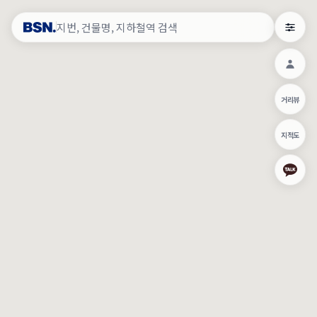
약
×
로그인
×
건물주 & 작업내역
×
관
건물주 정보
네이버로 로그인/가입
거리뷰
주의사항
카카오로 로그인/가입
•
건물주 정보보기 시 이름, 날짜, IP 주소 등 세부적인 조회정보가 서버
지적도
에 기록됩니다.
Apple로 로그인/가입
•
매물 정보는 당사의 주요 영업정보로서 정보유출 등 부정한 사용 시
부정경쟁방지 및 영업비밀보호에 관한 법률에 의거하여 민형사상 책
임이 발생할 수 있으며 조회정보는 수사당국에 증거로 제출 될 수 있
로그인
습니다.
건물주 정보보기
이용약관
개인정보처리방침
위치기반서비스이용약관
작업내역