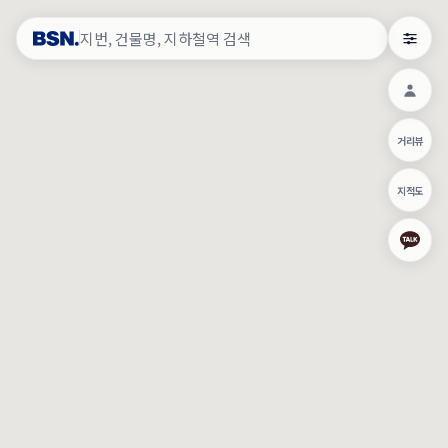
약
×
로그인
×
건물주 & 작업내역
×
관
건물주 정보
네이버로 로그인/가입
거리뷰
주의사항
카카오로 로그인/가입
•
건물주 정보보기 시 이름, 날짜, IP 주소 등 세부적인 조회정보가 서버
지적도
에 기록됩니다.
Apple로 로그인/가입
•
매물 정보는 당사의 주요 영업정보로서 정보유출 등 부정한 사용 시
부정경쟁방지 및 영업비밀보호에 관한 법률에 의거하여 민형사상 책
임이 발생할 수 있으며 조회정보는 수사당국에 증거로 제출 될 수 있
로그인
습니다.
건물주 정보보기
이용약관
개인정보처리방침
위치기반서비스이용약관
작업내역