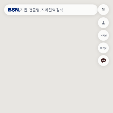
약
×
로그인
×
건물주 & 작업내역
×
관
건물주 정보
네이버로 로그인/가입
거리뷰
주의사항
카카오로 로그인/가입
•
건물주 정보보기 시 이름, 날짜, IP 주소 등 세부적인 조회정보가 서버
지적도
에 기록됩니다.
Apple로 로그인/가입
•
매물 정보는 당사의 주요 영업정보로서 정보유출 등 부정한 사용 시
부정경쟁방지 및 영업비밀보호에 관한 법률에 의거하여 민형사상 책
임이 발생할 수 있으며 조회정보는 수사당국에 증거로 제출 될 수 있
로그인
습니다.
건물주 정보보기
이용약관
개인정보처리방침
위치기반서비스이용약관
작업내역