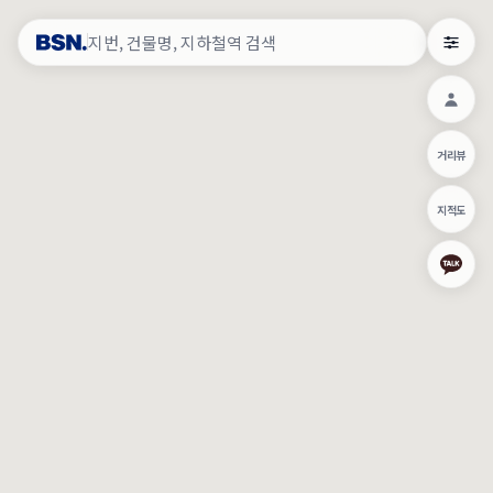
약
×
로그인
×
건물주 & 작업내역
×
관
건물주 정보
네이버로 로그인/가입
거리뷰
주의사항
카카오로 로그인/가입
•
건물주 정보보기 시 이름, 날짜, IP 주소 등 세부적인 조회정보가 서버
지적도
에 기록됩니다.
Apple로 로그인/가입
•
매물 정보는 당사의 주요 영업정보로서 정보유출 등 부정한 사용 시
부정경쟁방지 및 영업비밀보호에 관한 법률에 의거하여 민형사상 책
임이 발생할 수 있으며 조회정보는 수사당국에 증거로 제출 될 수 있
로그인
습니다.
건물주 정보보기
이용약관
개인정보처리방침
위치기반서비스이용약관
작업내역