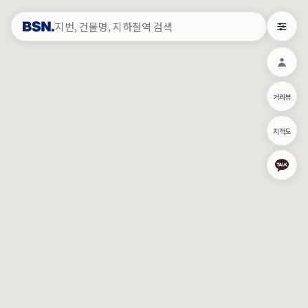
약
×
로그인
×
건물주 & 작업내역
×
관
건물주 정보
네이버로 로그인/가입
거리뷰
주의사항
카카오로 로그인/가입
•
건물주 정보보기 시 이름, 날짜, IP 주소 등 세부적인 조회정보가 서버
지적도
에 기록됩니다.
Apple로 로그인/가입
•
매물 정보는 당사의 주요 영업정보로서 정보유출 등 부정한 사용 시
부정경쟁방지 및 영업비밀보호에 관한 법률에 의거하여 민형사상 책
임이 발생할 수 있으며 조회정보는 수사당국에 증거로 제출 될 수 있
로그인
습니다.
건물주 정보보기
이용약관
개인정보처리방침
위치기반서비스이용약관
작업내역