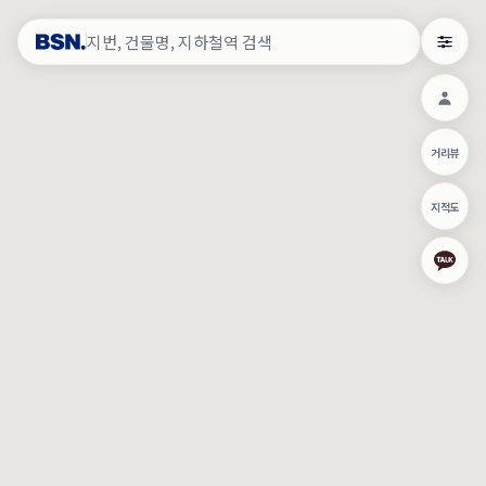
약
×
로그인
×
건물주 & 작업내역
×
관
건물주 정보
네이버로 로그인/가입
거리뷰
주의사항
카카오로 로그인/가입
•
건물주 정보보기 시 이름, 날짜, IP 주소 등 세부적인 조회정보가 서버
지적도
에 기록됩니다.
Apple로 로그인/가입
•
매물 정보는 당사의 주요 영업정보로서 정보유출 등 부정한 사용 시
부정경쟁방지 및 영업비밀보호에 관한 법률에 의거하여 민형사상 책
임이 발생할 수 있으며 조회정보는 수사당국에 증거로 제출 될 수 있
로그인
습니다.
건물주 정보보기
이용약관
개인정보처리방침
위치기반서비스이용약관
작업내역