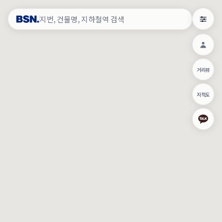
약
×
로그인
×
건물주 & 작업내역
×
관
건물주 정보
네이버로 로그인/가입
거리뷰
주의사항
카카오로 로그인/가입
•
건물주 정보보기 시 이름, 날짜, IP 주소 등 세부적인 조회정보가 서버
지적도
에 기록됩니다.
Apple로 로그인/가입
•
매물 정보는 당사의 주요 영업정보로서 정보유출 등 부정한 사용 시
부정경쟁방지 및 영업비밀보호에 관한 법률에 의거하여 민형사상 책
임이 발생할 수 있으며 조회정보는 수사당국에 증거로 제출 될 수 있
로그인
습니다.
건물주 정보보기
이용약관
개인정보처리방침
위치기반서비스이용약관
작업내역