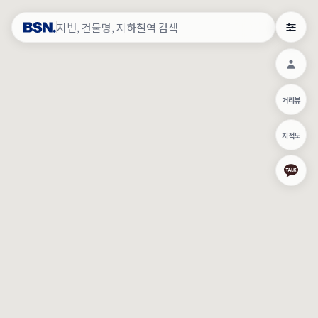
약
×
로그인
×
건물주 & 작업내역
×
관
건물주 정보
네이버로 로그인/가입
거리뷰
주의사항
카카오로 로그인/가입
•
건물주 정보보기 시 이름, 날짜, IP 주소 등 세부적인 조회정보가 서버
지적도
에 기록됩니다.
Apple로 로그인/가입
•
매물 정보는 당사의 주요 영업정보로서 정보유출 등 부정한 사용 시
부정경쟁방지 및 영업비밀보호에 관한 법률에 의거하여 민형사상 책
임이 발생할 수 있으며 조회정보는 수사당국에 증거로 제출 될 수 있
로그인
습니다.
건물주 정보보기
이용약관
개인정보처리방침
위치기반서비스이용약관
작업내역