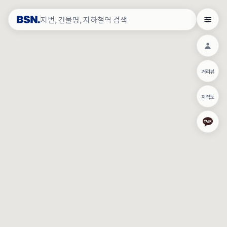
약
×
로그인
×
건물주 & 작업내역
×
관
건물주 정보
네이버로 로그인/가입
거리뷰
주의사항
카카오로 로그인/가입
•
건물주 정보보기 시 이름, 날짜, IP 주소 등 세부적인 조회정보가 서버
지적도
에 기록됩니다.
Apple로 로그인/가입
•
매물 정보는 당사의 주요 영업정보로서 정보유출 등 부정한 사용 시
부정경쟁방지 및 영업비밀보호에 관한 법률에 의거하여 민형사상 책
임이 발생할 수 있으며 조회정보는 수사당국에 증거로 제출 될 수 있
로그인
습니다.
건물주 정보보기
이용약관
개인정보처리방침
위치기반서비스이용약관
작업내역