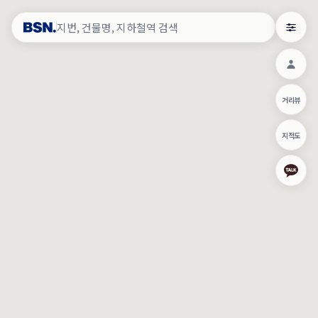
약
×
로그인
×
건물주 & 작업내역
×
관
건물주 정보
네이버로 로그인/가입
거리뷰
주의사항
카카오로 로그인/가입
•
건물주 정보보기 시 이름, 날짜, IP 주소 등 세부적인 조회정보가 서버
지적도
에 기록됩니다.
Apple로 로그인/가입
•
매물 정보는 당사의 주요 영업정보로서 정보유출 등 부정한 사용 시
부정경쟁방지 및 영업비밀보호에 관한 법률에 의거하여 민형사상 책
임이 발생할 수 있으며 조회정보는 수사당국에 증거로 제출 될 수 있
로그인
습니다.
건물주 정보보기
이용약관
개인정보처리방침
위치기반서비스이용약관
작업내역