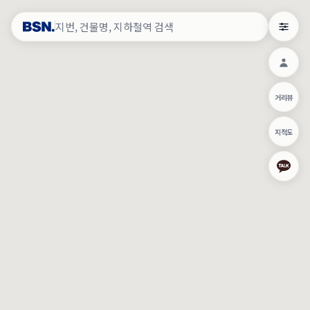
약
×
로그인
×
건물주 & 작업내역
×
관
건물주 정보
네이버로 로그인/가입
거리뷰
주의사항
카카오로 로그인/가입
•
건물주 정보보기 시 이름, 날짜, IP 주소 등 세부적인 조회정보가 서버
지적도
에 기록됩니다.
Apple로 로그인/가입
•
매물 정보는 당사의 주요 영업정보로서 정보유출 등 부정한 사용 시
부정경쟁방지 및 영업비밀보호에 관한 법률에 의거하여 민형사상 책
임이 발생할 수 있으며 조회정보는 수사당국에 증거로 제출 될 수 있
로그인
습니다.
건물주 정보보기
이용약관
개인정보처리방침
위치기반서비스이용약관
작업내역