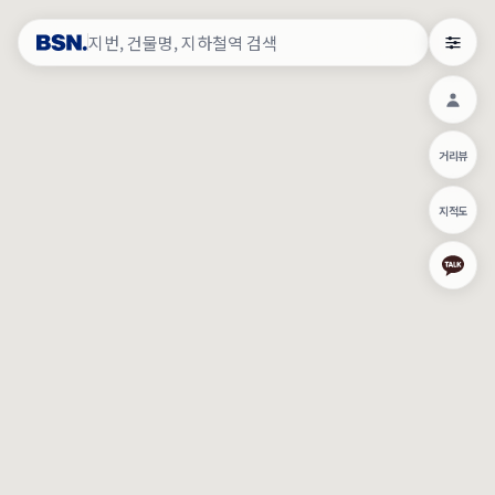
약
×
로그인
×
건물주 & 작업내역
×
관
건물주 정보
네이버로 로그인/가입
거리뷰
주의사항
카카오로 로그인/가입
•
건물주 정보보기 시 이름, 날짜, IP 주소 등 세부적인 조회정보가 서버
지적도
에 기록됩니다.
Apple로 로그인/가입
•
매물 정보는 당사의 주요 영업정보로서 정보유출 등 부정한 사용 시
부정경쟁방지 및 영업비밀보호에 관한 법률에 의거하여 민형사상 책
임이 발생할 수 있으며 조회정보는 수사당국에 증거로 제출 될 수 있
로그인
습니다.
건물주 정보보기
이용약관
개인정보처리방침
위치기반서비스이용약관
작업내역