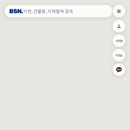
약
×
로그인
×
건물주 & 작업내역
×
관
건물주 정보
네이버로 로그인/가입
거리뷰
주의사항
카카오로 로그인/가입
•
건물주 정보보기 시 이름, 날짜, IP 주소 등 세부적인 조회정보가 서버
지적도
에 기록됩니다.
Apple로 로그인/가입
•
매물 정보는 당사의 주요 영업정보로서 정보유출 등 부정한 사용 시
부정경쟁방지 및 영업비밀보호에 관한 법률에 의거하여 민형사상 책
임이 발생할 수 있으며 조회정보는 수사당국에 증거로 제출 될 수 있
로그인
습니다.
건물주 정보보기
이용약관
개인정보처리방침
위치기반서비스이용약관
작업내역