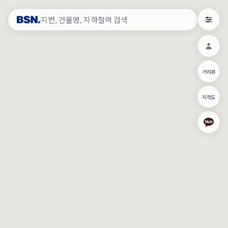
약
×
로그인
×
건물주 & 작업내역
×
관
건물주 정보
네이버로 로그인/가입
거리뷰
주의사항
카카오로 로그인/가입
•
건물주 정보보기 시 이름, 날짜, IP 주소 등 세부적인 조회정보가 서버
지적도
에 기록됩니다.
Apple로 로그인/가입
•
매물 정보는 당사의 주요 영업정보로서 정보유출 등 부정한 사용 시
부정경쟁방지 및 영업비밀보호에 관한 법률에 의거하여 민형사상 책
임이 발생할 수 있으며 조회정보는 수사당국에 증거로 제출 될 수 있
로그인
습니다.
건물주 정보보기
이용약관
개인정보처리방침
위치기반서비스이용약관
작업내역