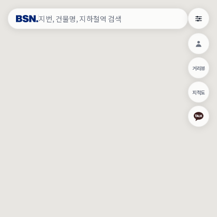
약
×
로그인
×
건물주 & 작업내역
×
관
건물주 정보
네이버로 로그인/가입
거리뷰
주의사항
카카오로 로그인/가입
•
건물주 정보보기 시 이름, 날짜, IP 주소 등 세부적인 조회정보가 서버
지적도
에 기록됩니다.
Apple로 로그인/가입
•
매물 정보는 당사의 주요 영업정보로서 정보유출 등 부정한 사용 시
부정경쟁방지 및 영업비밀보호에 관한 법률에 의거하여 민형사상 책
임이 발생할 수 있으며 조회정보는 수사당국에 증거로 제출 될 수 있
로그인
습니다.
건물주 정보보기
이용약관
개인정보처리방침
위치기반서비스이용약관
작업내역