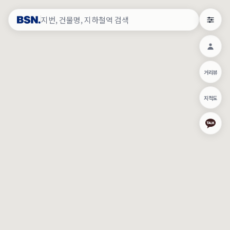
약
×
로그인
×
건물주 & 작업내역
×
관
건물주 정보
네이버로 로그인/가입
거리뷰
주의사항
카카오로 로그인/가입
•
건물주 정보보기 시 이름, 날짜, IP 주소 등 세부적인 조회정보가 서버
지적도
에 기록됩니다.
Apple로 로그인/가입
•
매물 정보는 당사의 주요 영업정보로서 정보유출 등 부정한 사용 시
부정경쟁방지 및 영업비밀보호에 관한 법률에 의거하여 민형사상 책
임이 발생할 수 있으며 조회정보는 수사당국에 증거로 제출 될 수 있
로그인
습니다.
건물주 정보보기
이용약관
개인정보처리방침
위치기반서비스이용약관
작업내역