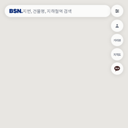
약
×
로그인
×
건물주 & 작업내역
×
관
건물주 정보
네이버로 로그인/가입
거리뷰
주의사항
카카오로 로그인/가입
•
건물주 정보보기 시 이름, 날짜, IP 주소 등 세부적인 조회정보가 서버
지적도
에 기록됩니다.
Apple로 로그인/가입
•
매물 정보는 당사의 주요 영업정보로서 정보유출 등 부정한 사용 시
부정경쟁방지 및 영업비밀보호에 관한 법률에 의거하여 민형사상 책
임이 발생할 수 있으며 조회정보는 수사당국에 증거로 제출 될 수 있
로그인
습니다.
건물주 정보보기
이용약관
개인정보처리방침
위치기반서비스이용약관
작업내역