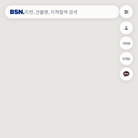
약
×
로그인
×
건물주 & 작업내역
×
관
건물주 정보
네이버로 로그인/가입
거리뷰
주의사항
카카오로 로그인/가입
•
건물주 정보보기 시 이름, 날짜, IP 주소 등 세부적인 조회정보가 서버
지적도
에 기록됩니다.
Apple로 로그인/가입
•
매물 정보는 당사의 주요 영업정보로서 정보유출 등 부정한 사용 시
부정경쟁방지 및 영업비밀보호에 관한 법률에 의거하여 민형사상 책
임이 발생할 수 있으며 조회정보는 수사당국에 증거로 제출 될 수 있
로그인
습니다.
건물주 정보보기
이용약관
개인정보처리방침
위치기반서비스이용약관
작업내역