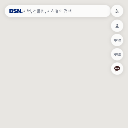
약
×
로그인
×
건물주 & 작업내역
×
관
건물주 정보
네이버로 로그인/가입
거리뷰
주의사항
카카오로 로그인/가입
•
건물주 정보보기 시 이름, 날짜, IP 주소 등 세부적인 조회정보가 서버
지적도
에 기록됩니다.
Apple로 로그인/가입
•
매물 정보는 당사의 주요 영업정보로서 정보유출 등 부정한 사용 시
부정경쟁방지 및 영업비밀보호에 관한 법률에 의거하여 민형사상 책
임이 발생할 수 있으며 조회정보는 수사당국에 증거로 제출 될 수 있
로그인
습니다.
건물주 정보보기
이용약관
개인정보처리방침
위치기반서비스이용약관
작업내역