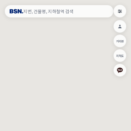
약
×
로그인
×
건물주 & 작업내역
×
관
건물주 정보
네이버로 로그인/가입
거리뷰
주의사항
카카오로 로그인/가입
•
건물주 정보보기 시 이름, 날짜, IP 주소 등 세부적인 조회정보가 서버
지적도
에 기록됩니다.
Apple로 로그인/가입
•
매물 정보는 당사의 주요 영업정보로서 정보유출 등 부정한 사용 시
부정경쟁방지 및 영업비밀보호에 관한 법률에 의거하여 민형사상 책
임이 발생할 수 있으며 조회정보는 수사당국에 증거로 제출 될 수 있
로그인
습니다.
건물주 정보보기
이용약관
개인정보처리방침
위치기반서비스이용약관
작업내역