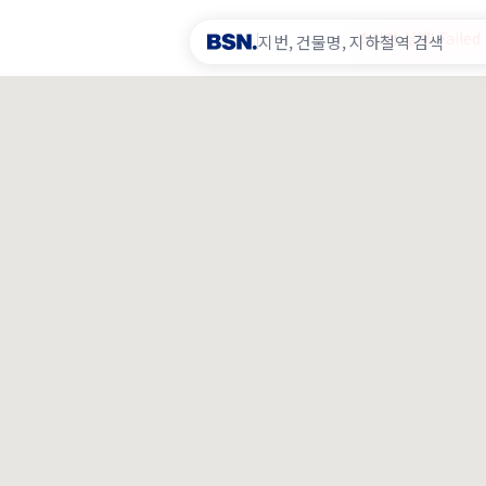
초기화 실패: Failed t
×
됩니다.
쟁방지 및 영업비밀보호에 관한 법률에 의거하여 민형사상
등록