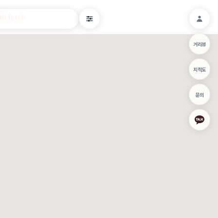
o fetch
거리뷰
지적도
문의