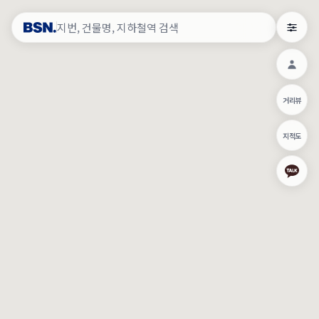
약
×
로그인
×
건물주 & 작업내역
×
관
건물주 정보
네이버로 로그인/가입
거리뷰
주의사항
카카오로 로그인/가입
•
건물주 정보보기 시 이름, 날짜, IP 주소 등 세부적인 조회정보가 서버
지적도
에 기록됩니다.
Apple로 로그인/가입
•
매물 정보는 당사의 주요 영업정보로서 정보유출 등 부정한 사용 시
부정경쟁방지 및 영업비밀보호에 관한 법률에 의거하여 민형사상 책
임이 발생할 수 있으며 조회정보는 수사당국에 증거로 제출 될 수 있
로그인
습니다.
건물주 정보보기
이용약관
개인정보처리방침
위치기반서비스이용약관
작업내역