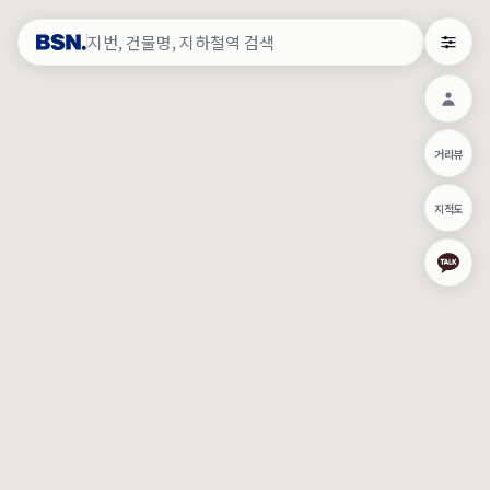
약
×
로그인
×
건물주 & 작업내역
×
관
건물주 정보
네이버로 로그인/가입
거리뷰
주의사항
카카오로 로그인/가입
•
건물주 정보보기 시 이름, 날짜, IP 주소 등 세부적인 조회정보가 서버
지적도
에 기록됩니다.
Apple로 로그인/가입
•
매물 정보는 당사의 주요 영업정보로서 정보유출 등 부정한 사용 시
부정경쟁방지 및 영업비밀보호에 관한 법률에 의거하여 민형사상 책
임이 발생할 수 있으며 조회정보는 수사당국에 증거로 제출 될 수 있
로그인
습니다.
건물주 정보보기
이용약관
개인정보처리방침
위치기반서비스이용약관
작업내역