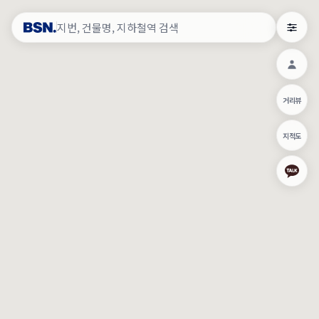
약
×
로그인
×
건물주 & 작업내역
×
관
건물주 정보
네이버로 로그인/가입
거리뷰
주의사항
카카오로 로그인/가입
•
건물주 정보보기 시 이름, 날짜, IP 주소 등 세부적인 조회정보가 서버
지적도
에 기록됩니다.
Apple로 로그인/가입
•
매물 정보는 당사의 주요 영업정보로서 정보유출 등 부정한 사용 시
부정경쟁방지 및 영업비밀보호에 관한 법률에 의거하여 민형사상 책
임이 발생할 수 있으며 조회정보는 수사당국에 증거로 제출 될 수 있
로그인
습니다.
건물주 정보보기
이용약관
개인정보처리방침
위치기반서비스이용약관
작업내역