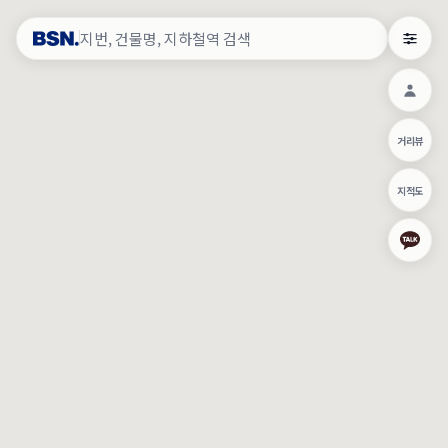
약
×
로그인
×
건물주 & 작업내역
×
관
건물주 정보
네이버로 로그인/가입
거리뷰
주의사항
카카오로 로그인/가입
•
건물주 정보보기 시 이름, 날짜, IP 주소 등 세부적인 조회정보가 서버
지적도
에 기록됩니다.
Apple로 로그인/가입
•
매물 정보는 당사의 주요 영업정보로서 정보유출 등 부정한 사용 시
부정경쟁방지 및 영업비밀보호에 관한 법률에 의거하여 민형사상 책
임이 발생할 수 있으며 조회정보는 수사당국에 증거로 제출 될 수 있
로그인
습니다.
건물주 정보보기
이용약관
개인정보처리방침
위치기반서비스이용약관
작업내역