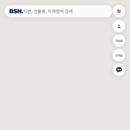
약
×
로그인
×
건물주 & 작업내역
×
관
건물주 정보
네이버로 로그인/가입
거리뷰
주의사항
카카오로 로그인/가입
•
건물주 정보보기 시 이름, 날짜, IP 주소 등 세부적인 조회정보가 서버
지적도
에 기록됩니다.
Apple로 로그인/가입
•
매물 정보는 당사의 주요 영업정보로서 정보유출 등 부정한 사용 시
부정경쟁방지 및 영업비밀보호에 관한 법률에 의거하여 민형사상 책
임이 발생할 수 있으며 조회정보는 수사당국에 증거로 제출 될 수 있
로그인
습니다.
건물주 정보보기
이용약관
개인정보처리방침
위치기반서비스이용약관
작업내역