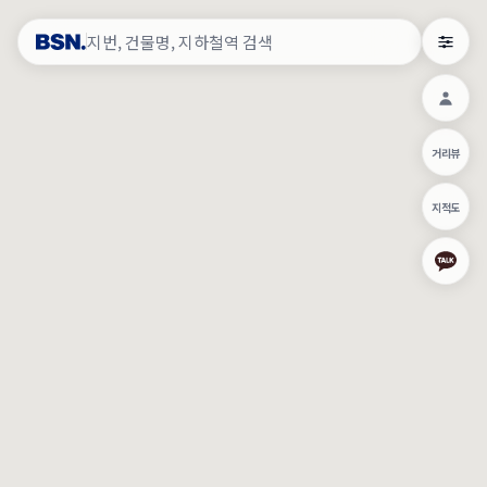
약
×
로그인
×
건물주 & 작업내역
×
관
건물주 정보
네이버로 로그인/가입
거리뷰
주의사항
카카오로 로그인/가입
•
건물주 정보보기 시 이름, 날짜, IP 주소 등 세부적인 조회정보가 서버
지적도
에 기록됩니다.
Apple로 로그인/가입
•
매물 정보는 당사의 주요 영업정보로서 정보유출 등 부정한 사용 시
부정경쟁방지 및 영업비밀보호에 관한 법률에 의거하여 민형사상 책
임이 발생할 수 있으며 조회정보는 수사당국에 증거로 제출 될 수 있
로그인
습니다.
건물주 정보보기
이용약관
개인정보처리방침
위치기반서비스이용약관
작업내역